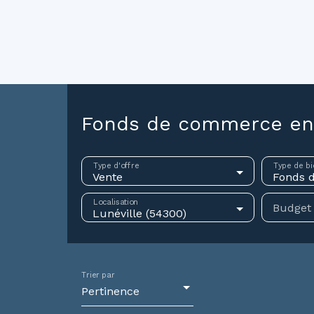
ouer
Vendre
Investir
Gestion locative
Syndic
N
Fonds de commerce en v
Type d'offre
Type de bi
Vente
Fonds 
Localisation
Budget
Lunéville (54300)
Trier par
Pertinence