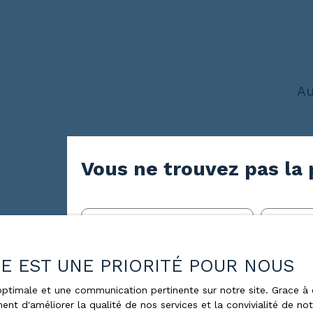
Au
Vous ne trouvez pas la 
Prénom
Nom
ÉE EST UNE PRIORITÉ POUR NOUS
Type d'offre
Type de bi
Vente
Fonds 
e optimale et une communication pertinente sur notre site. Grace
ent d'améliorer la qualité de nos services et la convivialité de no