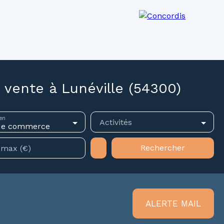
os agences
Recrutement
Actualités
ente à Lunéville (54300)
en
Activités
de commerce
Rechercher
 max (€)
ALERTE MAIL