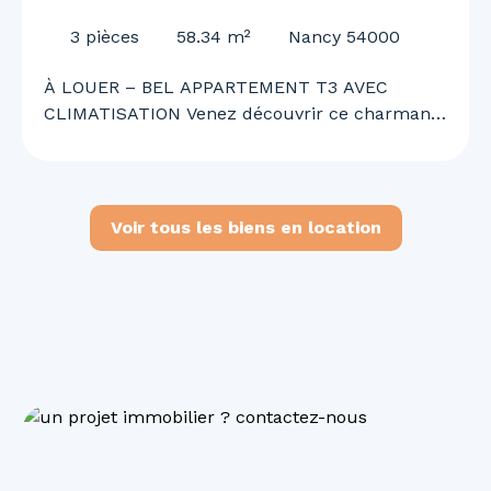
CLIMATISATION
3
pièces
58.34
m²
Nancy 54000
À LOUER – BEL APPARTEMENT T3 AVEC
CLIMATISATION Venez découvrir ce charmant
appartement T3 offrant un cadre de vie
agréable, confortable et fonctionnel. Il se
compose d’une cuisine ouverte sur un vaste
séjour lumineux, de deux chambres, d’une
Voir tous les biens en location
salle de bains, d’un WC ainsi que d’une
climatisation. Situé en 2ᵉ corps de bâtiment,
l’appartement bénéficie d’un environnement
calme tout en étant idéalement situé à
proximité immédiate des commerces, services
et commodités du quotidien. Disponible
immédiatement. N’attendez plus pour
organiser une visite et découvrir votre futur
chez-vous !