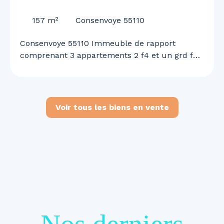
55110
157
m²
Consenvoye 55110
Consenvoye 55110 Immeuble de rapport
comprenant 3 appartements 2 f4 et un grd f2
n duplex garage et terrain rapport locatif de
1460 euros mensuel renseignements et visites
au 0645613291
Voir tous les biens en vente